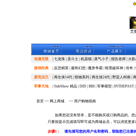
动漫无限
|
七龙珠
|
圣斗士
|
机器猫
|
蒸气小子
|
报告老师
|
火影
游戏经典
|
反恐精英
|
最终幻想
|
魔兽争霸
|
暗黑破坏神
|
传奇
|
麦克法兰
|
再生侠14代
|
怪物系列
|
再生侠24代
|
野蛮人柯南
|
再
军事天地
|
SideShow 精品
|
DID
|
BBI
|
军事模型
|
INTHEPAST
首页
>>
网上商城
>> 用户购物指南
如果您还没有登录，是不能购买或订购商品的。您必
只要按提示完成填写即可成为商城会员，可以浏览更多
步骤1：
请先填写您的用户名和密码，登陆您已注册