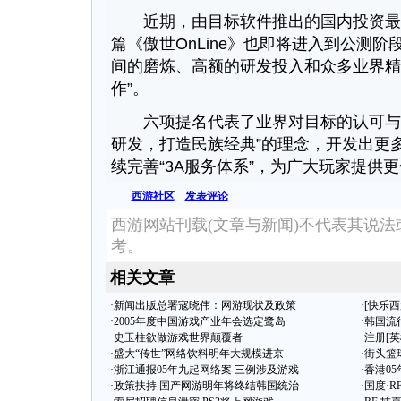
近期，由目标软件推出的国内投资最
篇《傲世OnLine》也即将进入到公测阶段
间的磨炼、高额的研发投入和众多业界精
作”。
六项提名代表了业界对目标的认可与鼓
研发，打造民族经典”的理念，开发出更
续完善“3A服务体系”，为广大玩家提供
西游社区
发表评论
西游网站刊载(文章与新闻)不代表其说
考。
相关文章
·
新闻出版总署寇晓伟：网游现状及政策
·
[快乐西
·
2005年度中国游戏产业年会选定鹭岛
·
韩国流
·
史玉柱欲做游戏世界颠覆者
·
注册[英
·
盛大“传世”网络饮料明年大规模进京
·
街头篮
·
浙江通报05年九起网络案 三例涉及游戏
·
香港0
·
政策扶持 国产网游明年将终结韩国统治
·
国度·