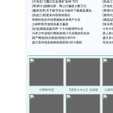
·
[天地玄门]魔幻宝盒透析“副本”DIY
·
[热血
·
[希望OL]提醒玩家：网上行骗收入数万元
·
[天地玄
·
[魔兽世界]关于账号安全与插件下载紧急通知
·
[希望
·
[热血江湖]更多内容陆续推出
·
[新绝
·
世模科技反外挂措施致全体用户公告
·
[挑战
·
少林即将开放绝杀秦王嬴政
·
[快乐
·
[征途]新版改版在即 十大功能强悍出击
·
小长今
·
16岁少年连续打网络游戏11天后喝农药自杀
·
真人射
·
国产网游[快乐西游]登陆日本PSP
·
盛大岁
·
盛大宣布现金收购游戏茶苑100％股权
·
范冰冰
精彩周边推荐