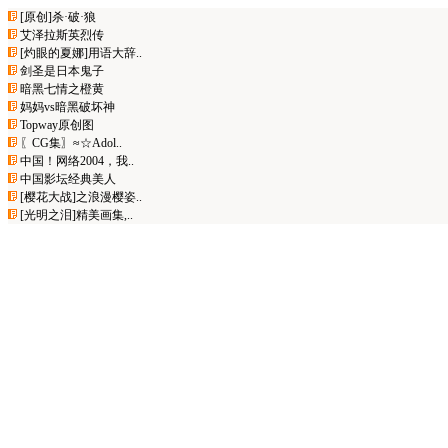
[原创]杀·破·狼
艾泽拉斯英烈传
[灼眼的夏娜]用语大辞..
剑圣是日本鬼子
暗黑七情之橙黄
妈妈vs暗黑破坏神
Topway原创图
〖CG集〗≈☆Adol..
中国！网络2004，我..
中国影坛经典美人
[樱花大战]之浪漫樱姿..
[光明之泪]精美画集,..